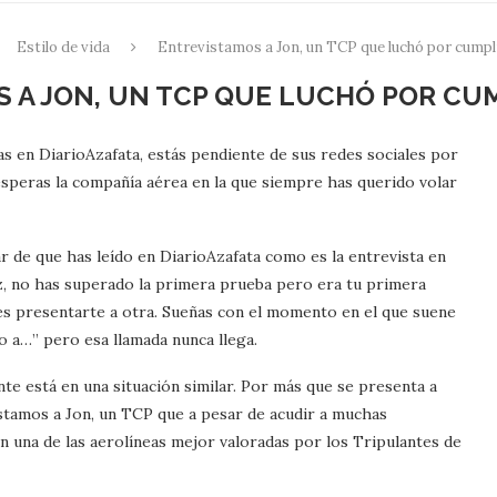
Estilo de vida
Entrevistamos a Jon, un TCP que luchó por cumpl
 A JON, UN TCP QUE LUCHÓ POR CU
as en DiarioAzafata, estás pendiente de sus redes sociales por
esperas la compañía aérea en la que siempre has querido volar
r de que has leído en DiarioAzafata como es la entrevista en
, no has superado la primera prueba pero era tu primera
des presentarte a otra. Sueñas con el momento en el que suene
o a…” pero esa llamada nunca llega.
e está en una situación similar. Por más que se presenta a
stamos a Jon, un TCP que a pesar de acudir a muchas
en una de las aerolíneas mejor valoradas por los Tripulantes de