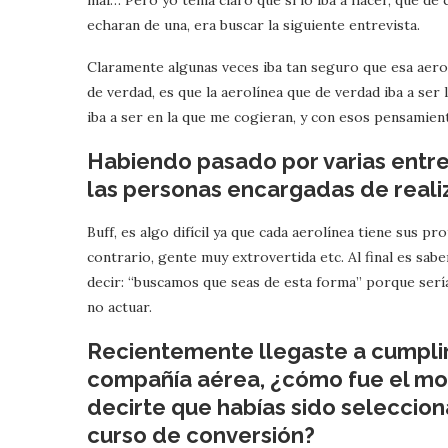
mal… Pero yo tenía claro que si lo iba a hacer, que d
echaran de una, era buscar la siguiente entrevista.
Claramente algunas veces iba tan seguro que esa aerol
de verdad, es que la aerolínea que de verdad iba a ser 
iba a ser en la que me cogieran, y con esos pensamiento
Habiendo pasado por varias entrev
las personas encargadas de reali
Buff, es algo difícil ya que cada aerolínea tiene sus p
contrario, gente muy extrovertida etc. Al final es sabe
decir: “buscamos que seas de esta forma” porque sería
no actuar.
Recientemente llegaste a cumplir
compañía aérea, ¿cómo fue el mo
decirte que habías sido seleccion
curso de conversión?