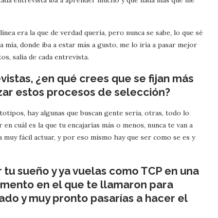
e cada entrevista iba a aprender mucho y que nada más que me
ínea era la que de verdad quería, pero nunca se sabe, lo que sé
la mía, donde iba a estar más a gusto, me lo iría a pasar mejor
s, salía de cada entrevista.
istas, ¿en qué crees que se fijan más
zar estos procesos de selección?
rototipos, hay algunas que buscan gente seria, otras, todo lo
r en cuál es la que tu encajarías más o menos, nunca te van a
 muy fácil actuar, y por eso mismo hay que ser como se es y
 tu sueño y ya vuelas como TCP en una
mento en el que te llamaron para
ado y muy pronto pasarías a hacer el