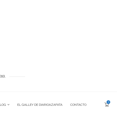
010.
0
BLOG
EL GALLEY DE DIARIOAZAFATA
CONTACTO