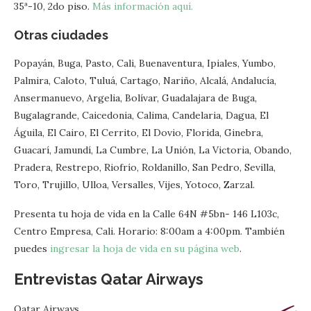
35ª-10, 2do piso.
Más información aquí.
Otras ciudades
Popayán, Buga, Pasto, Cali, Buenaventura, Ipiales, Yumbo,
Palmira, Caloto, Tuluá, Cartago, Nariño, Alcalá, Andalucía,
Ansermanuevo, Argelia, Bolívar, Guadalajara de Buga,
Bugalagrande, Caicedonia, Calima, Candelaria, Dagua, El
Águila, El Cairo, El Cerrito, El Dovio, Florida, Ginebra,
Guacarí, Jamundí, La Cumbre, La Unión, La Victoria, Obando,
Pradera, Restrepo, Riofrío, Roldanillo, San Pedro, Sevilla,
Toro, Trujillo, Ulloa, Versalles, Vijes, Yotoco, Zarzal.
Presenta tu hoja de vida en la Calle 64N #5bn- 146 L103c,
Centro Empresa, Cali. Horario: 8:00am a 4:00pm. También
puedes
ingresar la hoja de vida en su página web
.
Entrevistas Qatar Airways
Qatar Airways