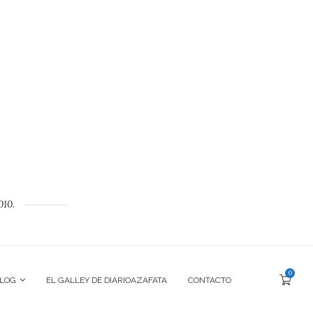
010.
0
BLOG
EL GALLEY DE DIARIOAZAFATA
CONTACTO