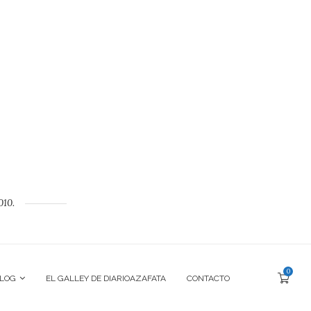
010.
0
BLOG
EL GALLEY DE DIARIOAZAFATA
CONTACTO