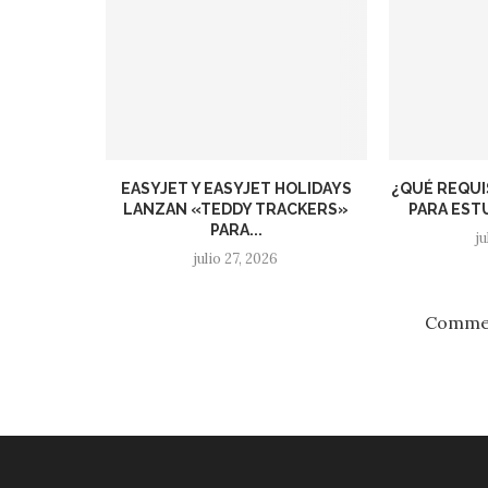
EASYJET Y EASYJET HOLIDAYS
¿QUÉ REQUI
LANZAN «TEDDY TRACKERS»
PARA ESTU
PARA...
j
julio 27, 2026
Commen