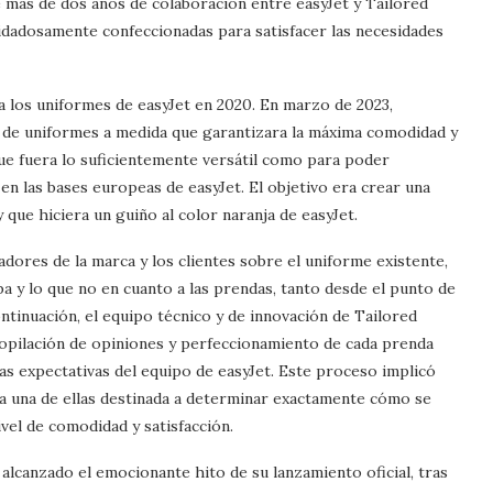
e más de dos años de colaboración entre easyJet y Tailored
idadosamente confeccionadas para satisfacer las necesidades
 los uniformes de easyJet en 2020. En marzo de 2023,
 de uniformes a medida que garantizara la máxima comodidad y
y que fuera lo suficientemente versátil como para poder
 en las bases europeas de easyJet. El objetivo era crear una
que hiciera un guiño al color naranja de easyJet.
dores de la marca y los clientes sobre el uniforme existente,
a y lo que no en cuanto a las prendas, tanto desde el punto de
ontinuación, el equipo técnico y de innovación de Tailored
opilación de opiniones y perfeccionamiento de cada prenda
las expectativas del equipo de easyJet. Este proceso implicó
da una de ellas destinada a determinar exactamente cómo se
ivel de comodidad y satisfacción.
lcanzado el emocionante hito de su lanzamiento oficial, tras