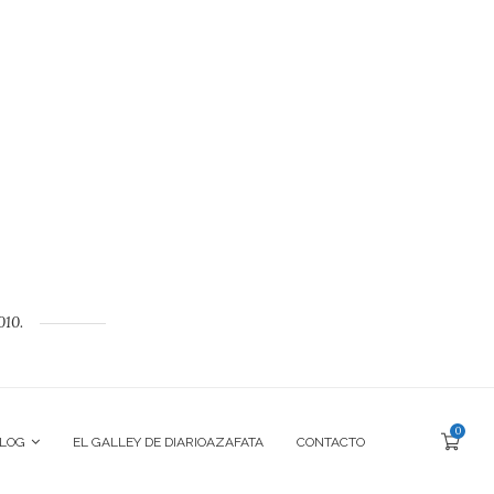
010.
0
BLOG
EL GALLEY DE DIARIOAZAFATA
CONTACTO