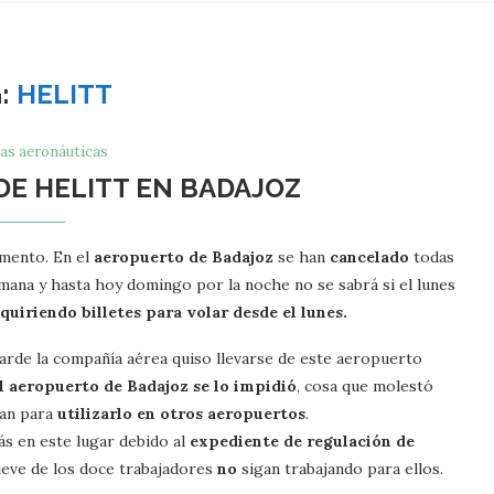
G:
HELITT
as aeronáuticas
DE HELITT EN BADAJOZ
mento. En el
aeropuerto de Badajoz
se han
cancelado
todas
emana y hasta hoy domingo por la noche no se sabrá si el lunes
quiriendo billetes para volar desde el lunes.
tarde la compañía aérea quiso llevarse de este aeropuerto
l aeropuerto de Badajoz se lo impidió
, cosa que molestó
ban para
utilizarlo en otros aeropuertos
.
ás en este lugar debido al
expediente de regulación de
eve de los doce trabajadores
no
sigan trabajando para ellos.