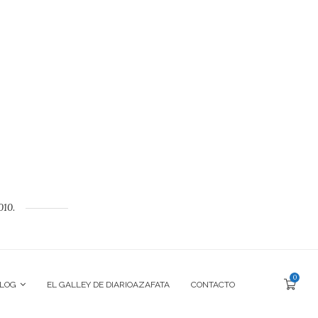
010.
0
BLOG
EL GALLEY DE DIARIOAZAFATA
CONTACTO