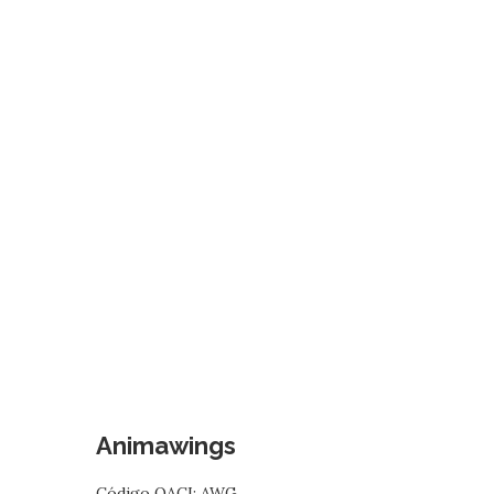
Animawings
Código OACI: AWG