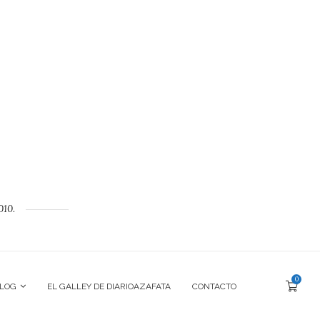
010.
0
BLOG
EL GALLEY DE DIARIOAZAFATA
CONTACTO