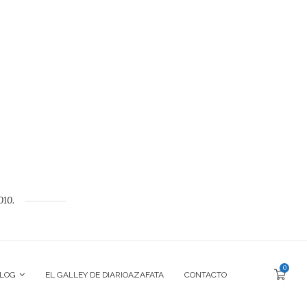
010.
0
BLOG
EL GALLEY DE DIARIOAZAFATA
CONTACTO