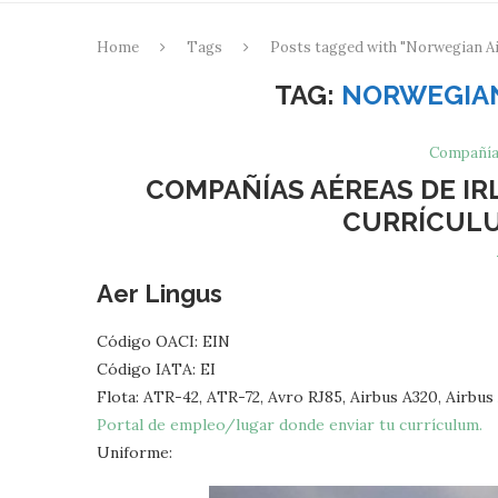
Home
Tags
Posts tagged with "Norwegian Ai
TAG:
NORWEGIAN
Compañía
COMPAÑÍAS AÉREAS DE IR
CURRÍCULU
Aer Lingus
Código OACI: EIN
Código IATA: EI
Flota: ATR-42, ATR-72, Avro RJ85, Airbus A320, Airbus 
Portal de empleo/lugar donde enviar tu currículum.
Uniforme: