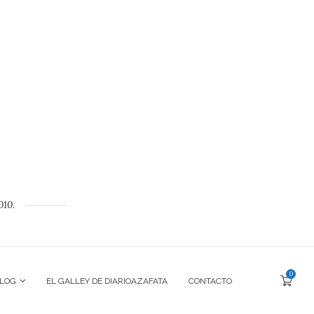
010.
0
BLOG
EL GALLEY DE DIARIOAZAFATA
CONTACTO