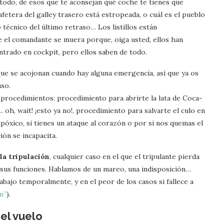
odo, de esos que te aconsejan qué coche te tienes que
etera del galley trasero está estropeada, o cuál es el pueblo
técnico del último retraso… Los listillos están
e el comandante se muera porque, oiga usted, ellos han
ntrado en cockpit, pero ellos saben de todo.
 que se acojonan cuando hay alguna emergencia, así que ya os
aso.
 procedimientos: procedimiento para abrirte la lata de Coca-
oh, wait! ¡esto ya no!, procedimiento para salvarte el culo en
póxico, si tienes un ataque al corazón o por si nos quemas el
ión se incapacita.
la tripulación
, cualquier caso en el que el tripulante pierda
o sus funciones. Hablamos de un mareo, una indisposición…
abajo temporalmente, y en el peor de los casos si fallece a
n”
).
el vuelo