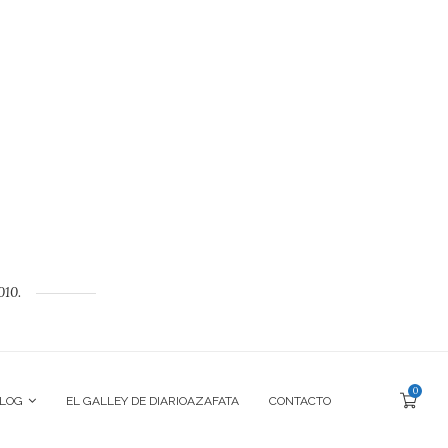
010.
0
BLOG
EL GALLEY DE DIARIOAZAFATA
CONTACTO