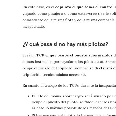
En este caso, es el
copiloto el que toma el control 
viajando como pasajero o como extra-crew), se le soli
comandante de la misma flota y de la misma compañía, 
incapacitado.
¿Y qué pasa si no hay más pilotos?
Será un
TCP el que ocupe el puesto a los mandos d
somos instruidos para ayudar a los pilotos a aterriza
ocupe el puesto del copiloto, siempre
se declarará 
tripulación técnica mínima necesaria.
En cuanto al trabajo de los TCPs, durante la incapacita
El Jefe de Cabina, sobrecargo, será avisado por
ocupe el puesto del piloto, se “bloquean” los bra
asiento lo máximo posible de los mandos del avi
Si hay que sacar al piloto, lo haremos de la form