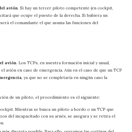
del avión
. Si hay un tercer piloto competente (en cockpit,
citará que ocupe el puesto de la derecha. Si hubiera un
será el comandante el que asuma las funciones del
el avión
. Los TCPs, en nuestra formación inicial y anual,
r el avión en caso de emergencia. Aún en el caso de que un TCP
emergencia
, ya que no se completaría en ningún caso la
ción de un piloto, el procedimiento es el siguiente:
 cockpit. Mientras se busca un piloto a bordo o un TCP que
zos del incapacitado con su arnés, se asegura y se retira el
ón.
a más discreta posible. Para ello, cerramos las cortinas del