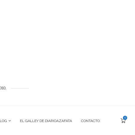
010.
0
BLOG
EL GALLEY DE DIARIOAZAFATA
CONTACTO