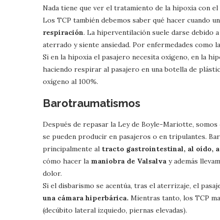
Nada tiene que ver el tratamiento de la hipoxia con el
Los TCP también debemos saber qué hacer cuando un
respiración
. La hiperventilación suele darse debido 
aterrado y siente ansiedad. Por enfermedades como l
Si en la hipoxia el pasajero necesita oxígeno, en la h
haciendo respirar al pasajero en una botella de plásti
oxígeno al 100%.
Barotraumatismos
Después de repasar la Ley de Boyle-Mariotte, somos 
se pueden producir en pasajeros o en tripulantes. B
principalmente al
tracto gastrointestinal, al oído, a
cómo hacer la
maniobra de Valsalva
y además llevam
dolor.
Si el disbarismo se acentúa, tras el aterrizaje, el pa
una cámara hiperbárica.
Mientras tanto, los TCP m
(decúbito lateral izquiedo, piernas elevadas).