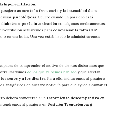
 la
hiperventilación
.
 pasajero
aumenta la frecuencia y la intensidad de su
a causas
psicológicas
. Ocurre cuando un pasajero está
a
diabetes o por la intoxicación
con algunos medicamentos.
iperventilación actuaremos para
compensar la falta CO2
co o en una bolsa. Una vez estabilizado le administraremos
capaces de comprender el motivo de ciertos disbarimos que
arotraumatismos
de los que ya hemos hablado
y que afectan
 los senos y a los dientes
. Para ello, indicaremos al pasajero
os analgésicos en nuestro botiquín para que ayude a calmar el
sajero deberá someterse a un
tratamiento descompresivo en
antendremos al pasajero en
Posición Trendelenburg