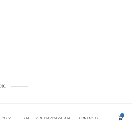
010.
0
BLOG
EL GALLEY DE DIARIOAZAFATA
CONTACTO