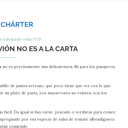
:
CHÁRTER
ia trabajando como TCP
VIÓN NO ES A LA CARTA
n
no es precisamente una delicatessen. Ni para los pasajeros,
adillo de jamón serrano, que poco tiene que ver con lo que
dir un plato de pasta. Los macarrones no existen, son los
ás fácil. Da igual si hay carne, pescado o verduras para comer.
 impregnado por esa especie de salsa de tomate albondiguera
estás comiendo.