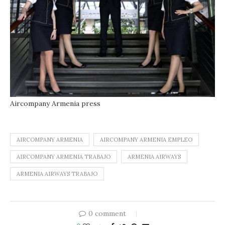
Aircompany Armenia press
AIRCOMPANY ARMENIA
AIRCOMPANY ARMENIA EMPLEO
AIRCOMPANY ARMENIA TRABAJO
ARMENIA AIRWAYS
ARMENIA AIRWAYS TRABAJO
0 comment