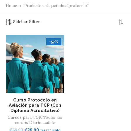
Home
Productos etiquetados “protocolo”
Sidebar Filter
-57%
Curso Protocolo en
Aviación para TCP (Con
Diploma Acreditativo)
Cursos para TCP
,
Todos los
cursos Diarioazafata
El
El
€
69,90
€
29,90
iva incluido